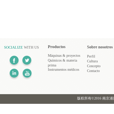
Productos
Sobre nosotros
SOCIALIZE
WITH US
Máquinas & proyectos
Perfil
Químicos & materia
Cultura
prima
Concepto
Instrumentos médicos
Contacto
版权所有©2016 南京浦