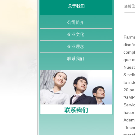
关于我们
当前位
公司简介
企业文化
Farma
diseñ
企业理念
compl
联系我们
que as
Nuest
& sel
la in
20 pa
“GMP 
Servi
hacer
Ademá
-Tecn