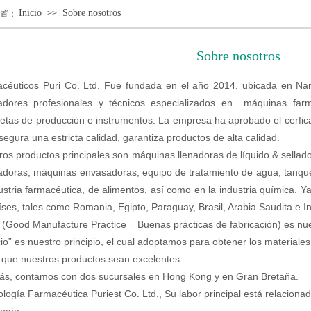
Inicio
Sobre nosotros
>>
置：
Sobre nosotros
céuticos Puri Co. Ltd. Fue fundada en el año 2014, ubicada en Nan
adores profesionales y técnicos especializados en máquinas farma
etas de producción e instrumentos. La empresa ha aprobado el cerfic
egura una estricta calidad, garantiza productos de alta calidad.
ros productos principales son máquinas llenadoras de líquido & sellad
ladoras, máquinas envasadoras, equipo de tratamiento de agua, tanqu
dustria farmacéutica, de alimentos, así como en la industria química.
íses, tales como Romania, Egipto, Paraguay, Brasil, Arabia Saudita e I
(Good Manufacture Practice = Buenas prácticas de fabricación) es nue
cio” es nuestro principio, el cual adoptamos para obtener los material
 que nuestros productos sean excelentes.
s, contamos con dos sucursales en Hong Kong y en Gran Bretaña.
ología Farmacéutica Puriest Co. Ltd., Su labor principal está relaciona