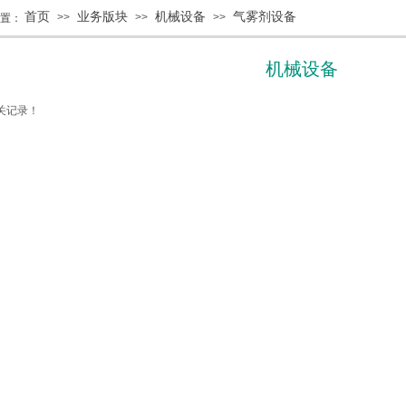
首页
业务版块
机械设备
气雾剂设备
>>
>>
>>
置：
机械设备
关记录！