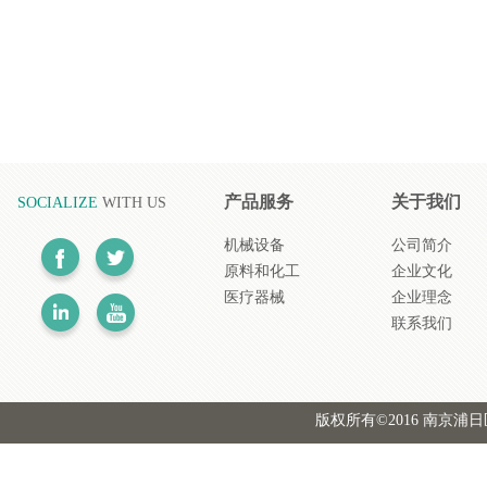
产品服务
关于我们
SOCIALIZE
WITH US
机械设备
公司简介
原料和化工
企业文化
医疗器械
企业理念
联系我们
版权所有©2016 南京