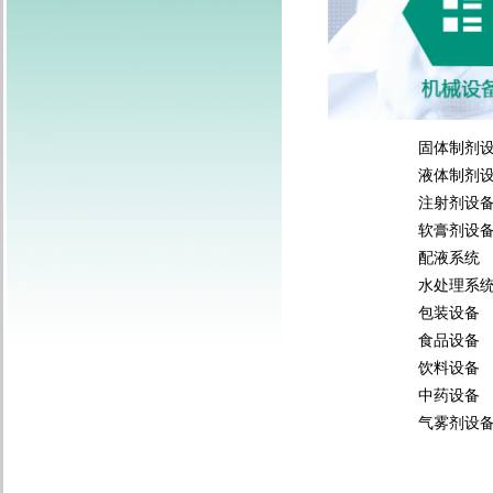
固体制剂
液体制剂
注射剂设
软膏剂设
配液系统
水处理系
包装设备
食品设备
饮料设备
中药设备
气雾剂设