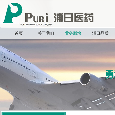
首页
关于我们
业务版块
浦日品质
勇
勇