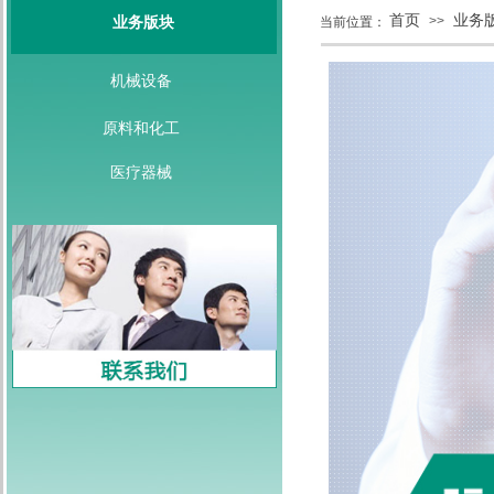
首页
业务
>>
业务版块
当前位置：
机械设备
原料和化工
医疗器械