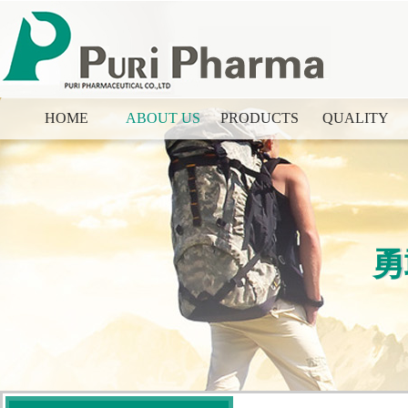
HOME
ABOUT US
PRODUCTS
QUALITY
勇
勇